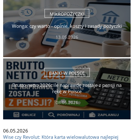
MIKROPOŻYCZKI
Wonga: czy warto - opinie, koszty i zasady pożyczki
13.05.2026
BANKI W POLSCE
Brutto netto 2026: ile naprawdę zostaje z pensji na
rękę w Polsce
08.05.2026
06.05.2026
Wise czy Revolut: Która karta wielowalutowa najlepiej