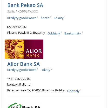
Bank Pekao SA
Swift: PKOPPLPWXXX
2
1
1
Kredyty gotówkowe
Konto
Lokaty
(22) 59 12 232
Pl. Jana Pawła II 2, Brzeziny
1
2
Oddziały
Bankomaty
Alior Bank SA
1
2
Kredyty gotówkowe
Lokaty
+48 12 370 70 00
kontakt@alior.pl
Przedwiośnie 2e, 95-060 Brzeziny, Polska
1
Oddziały