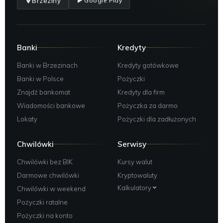
Brzeziny
Google Play
Banki
Kredyty
Banki w Brzezinach
Kredyty gotówkowe
Banki w Polsce
Pożyczki
Znajdź bankomat
Kredyty dla firm
Wiadomości bankowe
Pożyczka za darmo
Lokaty
Pożyczki dla zadłużonych
Chwilówki
Serwisy
Chwilówki bez BIK
Kursy walut
Darmowe chwilówki
Kryptowaluty
Kalkulatory
Chwilówki w weekend
Pożyczki ratalne
Pożyczki na konto