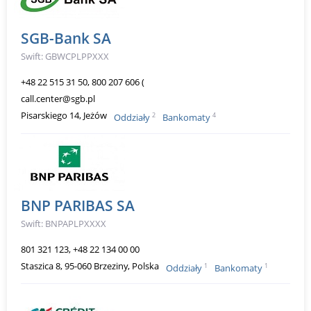
SGB-Bank SA
Swift: GBWCPLPPXXX
+48 22 515 31 50, 800 207 606 (
call.center@sgb.pl
Pisarskiego 14, Jeżów
2
4
Oddziały
Bankomaty
BNP PARIBAS SA
Swift: BNPAPLPXXXX
801 321 123, +48 22 134 00 00
Staszica 8, 95-060 Brzeziny, Polska
1
1
Oddziały
Bankomaty