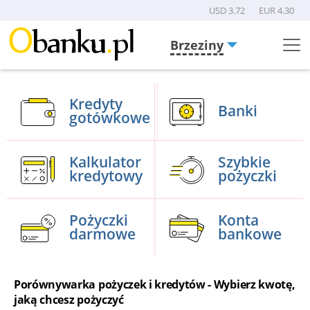
USD 3.72
EUR 4.30
Brzeziny
Menu
Burger
Kredyty
Banki
gotówkowe
Kalkulator
Szybkie
kredytowy
pożyczki
Pożyczki
Konta
darmowe
bankowe
Porównywarka pożyczek i kredytów - Wybierz kwotę,
jaką chcesz pożyczyć